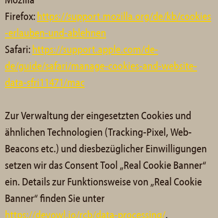
Mozilla
Firefox:
https://support.mozilla.org/de/kb/cookies
-erlauben-und-ablehnen
Safari:
https://support.apple.com/de-
de/guide/safari/manage-cookies-and-website-
data-sfri11471/mac
Zur Verwaltung der eingesetzten Cookies und
ähnlichen Technologien (Tracking-Pixel, Web-
Beacons etc.) und diesbezüglicher Einwilligungen
setzen wir das Consent Tool „Real Cookie Banner“
ein. Details zur Funktionsweise von „Real Cookie
Banner“ finden Sie unter
https://devowl.io/rcb/data-processing/
.