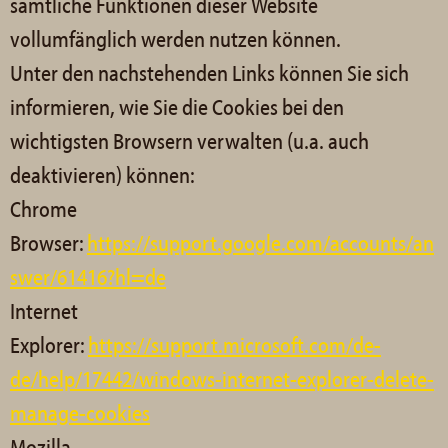
sämtliche Funktionen dieser Website
vollumfänglich werden nutzen können.
Unter den nachstehenden Links können Sie sich
informieren, wie Sie die Cookies bei den
wichtigsten Browsern verwalten (u.a. auch
deaktivieren) können:
Chrome
Browser:
https://support.google.com/accounts/an
swer/61416?hl=de
Internet
Explorer:
https://support.microsoft.com/de-
de/help/17442/windows-internet-explorer-delete-
manage-cookies