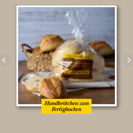
Previous
Ne
Handbrötchen zum
Fertigbacken