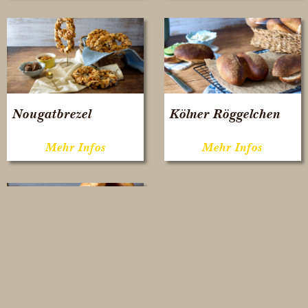
Nougatbrezel
Kölner Röggelchen
Handbrötchen