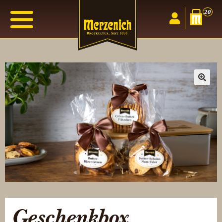
20
🔍
Geschenkbox