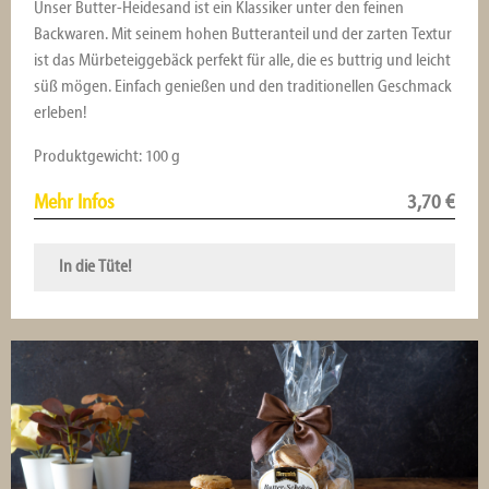
Unser Butter-Heidesand ist ein Klassiker unter den feinen
Backwaren. Mit seinem hohen Butteranteil und der zarten Textur
ist das Mürbeteiggebäck perfekt für alle, die es buttrig und leicht
süß mögen. Einfach genießen und den traditionellen Geschmack
erleben!
Produktgewicht: 100 g
Mehr Infos
3,70
€
In die Tüte!