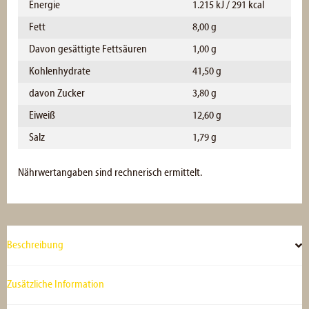
Energie
1.215 kJ / 291 kcal
Fett
8,00 g
Davon gesättigte Fettsäuren
1,00 g
Kohlenhydrate
41,50 g
davon Zucker
3,80 g
Eiweiß
12,60 g
Salz
1,79 g
Nährwertangaben sind rechnerisch ermittelt.
Beschreibung
Zusätzliche Information