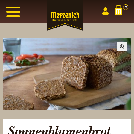
8
🔍
Sonnenblumenbrot