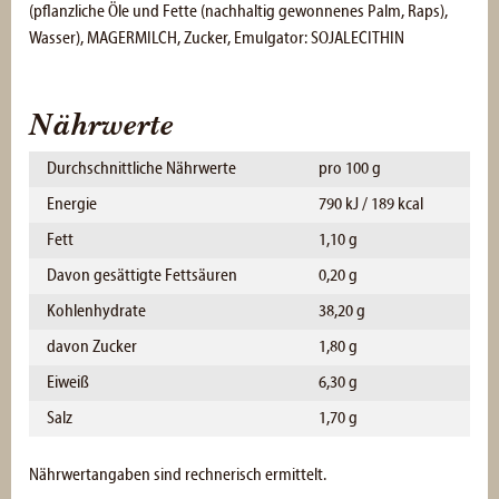
(pflanzliche Öle und Fette (nachhaltig gewonnenes Palm, Raps),
Wasser), MAGERMILCH, Zucker, Emulgator: SOJALECITHIN
Nährwerte
Durchschnittliche Nährwerte
pro 100 g
Energie
790 kJ / 189 kcal
Fett
1,10 g
Davon gesättigte Fettsäuren
0,20 g
Kohlenhydrate
38,20 g
davon Zucker
1,80 g
Eiweiß
6,30 g
Salz
1,70 g
Nährwertangaben sind rechnerisch ermittelt.