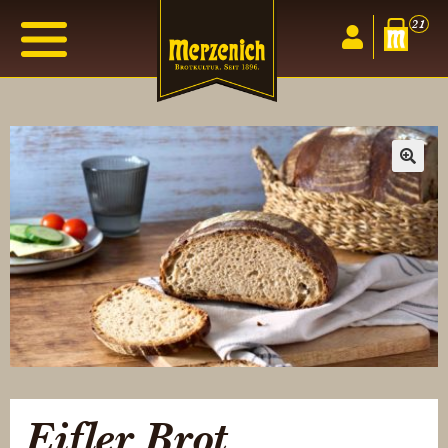
21
🔍
Eifler Brot